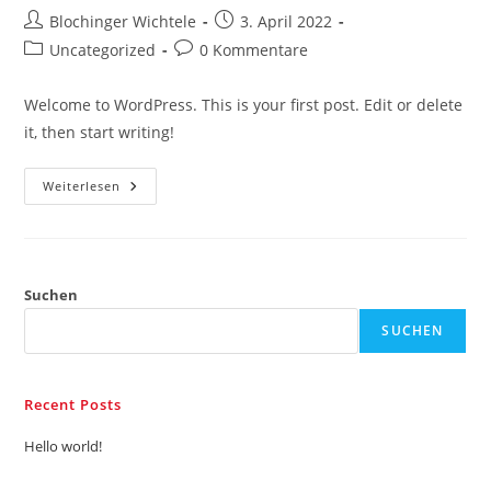
Beitrags-
Beitrag
Blochinger Wichtele
3. April 2022
Autor:
veröffentlicht:
Beitrags-
Beitrags-
Uncategorized
0 Kommentare
Kategorie:
Kommentare:
Welcome to WordPress. This is your first post. Edit or delete
it, then start writing!
Hello
Weiterlesen
World!
Suchen
SUCHEN
Recent Posts
Hello world!